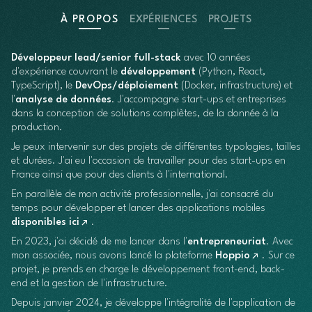
À PROPOS
EXPÉRIENCES
PROJETS
Développeur lead/senior full-stack
avec
10
années
d'expérience couvrant le
développement
(Python, React,
TypeScript), le
DevOps/déploiement
(Docker, infrastructure) et
l'
analyse de données
. J'accompagne start-ups et entreprises
dans la conception de solutions complètes, de la donnée à la
production.
Je peux intervenir sur des projets de différentes typologies, tailles
et durées. J'ai eu l'occasion de travailler pour des start-ups en
France ainsi que pour des clients à l'international.
En parallèle de mon activité professionnelle, j'ai consacré du
temps pour développer et lancer des applications mobiles
disponibles ici
.
En 2023, j'ai décidé de me lancer dans l'
entrepreneuriat
. Avec
mon associée, nous avons lancé la plateforme
Hoppio
. Sur ce
projet, je prends en charge le développement front-end, back-
end et la gestion de l'infrastructure.
Depuis janvier 2024, je développe l'intégralité de l'application de